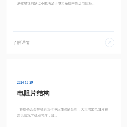
易被腐蚀的缺点不能满足于电力系统中性点电阻柜...
了解详情
2024-10-29
电阻片结构
将镍铬合金带材表面作冲压加强筋处理，大大增加电阻片在
高温情况下机械强度，减...