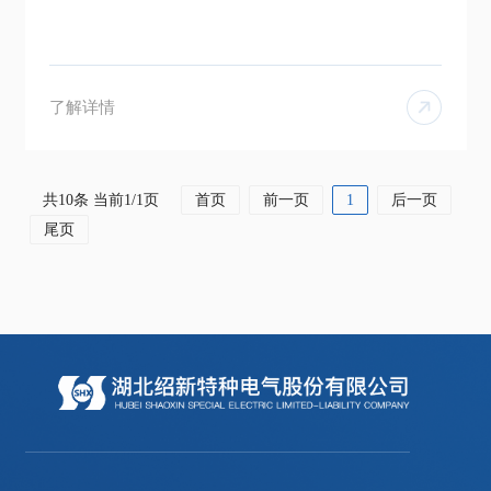
了解详情
共10条 当前1/1页
首页
前一页
1
后一页
尾页