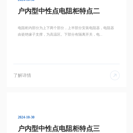
户内型中性点电阻柜特点二
电阻柜内部分为上下两个部分，上半部分安装电阻器，电阻器
由瓷绝缘子支撑，为高温区。下部分有隔离开关，电...
了解详情
2024-10-30
户内型中性点电阻柜特点三