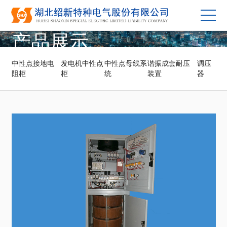
产品展示
中性点接地电
发电机中性点
中性点母线系
谐振成套耐压
调压
阻柜
柜
统
装置
器