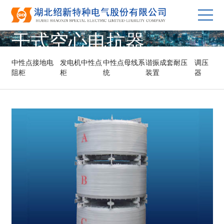
干式空心电抗器
中性点接地电
发电机中性点
中性点母线系
谐振成套耐压
调压
阻柜
柜
统
装置
器